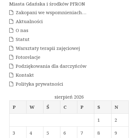
Miasta Gdańska i środków PFRON
Zakopani we wspomnieniach…
Aktualności
O nas
Statut
Warsztaty terapii zajęciowej
Fotorelacje
Podziękowania dla darczyńców
Kontakt
Polityka prywatności
sierpień 2026
P
W
Ś
C
P
S
N
1
2
3
4
5
6
7
8
9