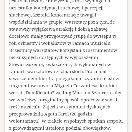
Jest to aktywność muzyczna, która wymaga od
uczestnika koordynacji ruchowej i percepcji
słuchowej, kształci koncentrację uwagi i
współdziałania w grupie. Warsztaty poza tym, że
stanowiły wyjątkową atrakcję i dobrą zabawę
docelowo miały przygotować grupę do występu w
roli orkiestry i wokalistów w ramach musicalu.
Uczestnicy warsztatów korzystali z instrumentów
perkusyjnych dostępnych w wyposażeniu
Stowarzyszenia, zwłaszcza tych wykonanych w
ramach warsztatów rzeźbiarskich. Praca nad
stworzeniem libretta polegała na czytaniu tekstów –
fragmentów utworu Miguela Cervantesa, krótkiej
wersji „Don Kichota” według Marcina Szancera, aby
we właściwy i oryginalny sposób opracować sens i
treść musicalu. Zajęcia w czytaniu i dyskusjach
przeprowadziła Agata Kirol (20 godzin
wolontariatu). W trakcie wspólnych spotkań zespołu
z prowadzącymi ustalono podział obowiązków,