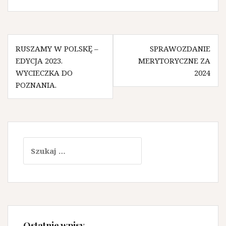
Nawigacja
RUSZAMY W POLSKĘ –
SPRAWOZDANIE
wpisu
EDYCJA 2023.
MERYTORYCZNE ZA
WYCIECZKA DO
2024
POZNANIA.
Szukaj:
Ostatnie wpisy